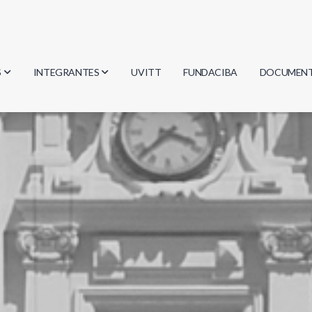
S
INTEGRANTES
UVITT
FUNDACIBA
DOCUMEN
gía
Investigadores
Actas
Estudiantes
Reglament
encias
Egresados
Document
mática
mática
ica