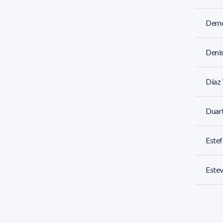
Demo
Denis
Díaz
Duart
Estef
Estev
Estra