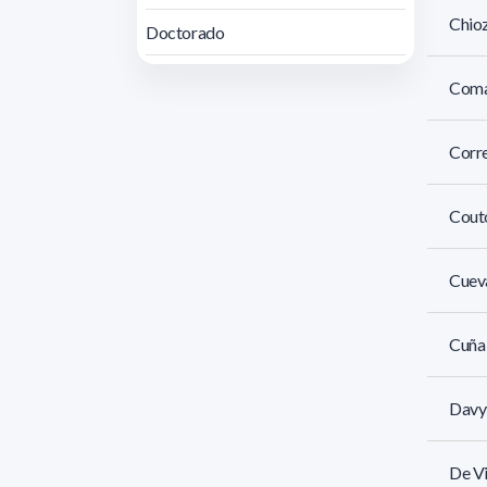
Chioz
Doctorado
Coma
Corre
Couto
Cueva
Cuña 
Davyt
De Vi