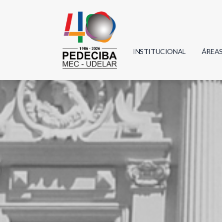
INSTITUCIONAL
ÁREA
Biolo
Física
Geoci
Infor
Mate
Quím