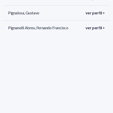
Pignalosa, Gustavo
ver perfil >
Pignanelli Abreu, Fernando Francisco
ver perfil >
Porcal Quinta, Williams Arturo
ver perfil >
142 resultados (página 4/6)
<
«
2
3
4
5
6
»
>
Filtros aplicados