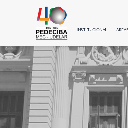
INSTITUCIONAL
ÁREA
Biolo
Física
Geoci
Infor
Mate
Quím