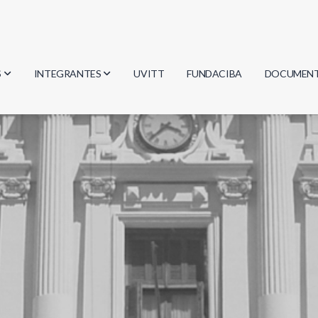
S
INTEGRANTES
UVITT
FUNDACIBA
DOCUMEN
gía
Investigadores
Actas
Estudiantes
Reglament
encias
Egresados
Document
mática
mática
ica