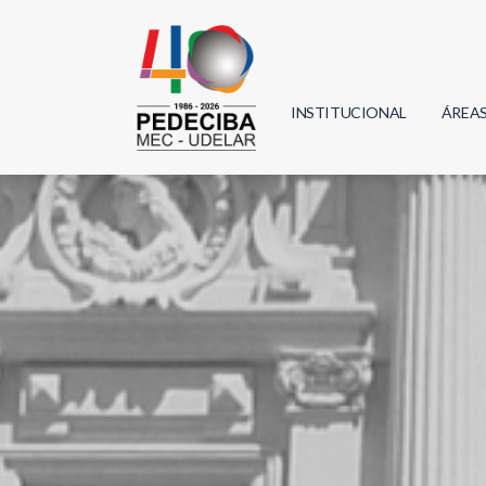
INSTITUCIONAL
ÁREA
Biolo
Física
Geoci
Infor
Mate
Quím