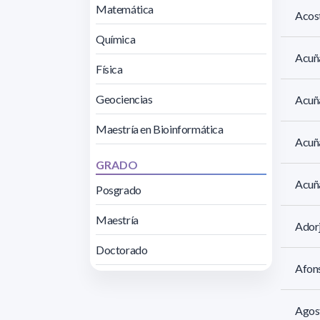
Matemática
Acost
Química
Acuña
Física
Geociencias
Acuña
Maestría en Bioinformática
Acuña
GRADO
Acuña
Posgrado
Maestría
Adorj
Doctorado
Afons
Agos