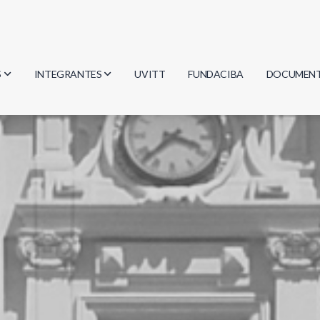
S
INTEGRANTES
UVITT
FUNDACIBA
DOCUMEN
gía
Investigadores
Actas
Estudiantes
Reglament
encias
Egresados
Document
mática
mática
ica