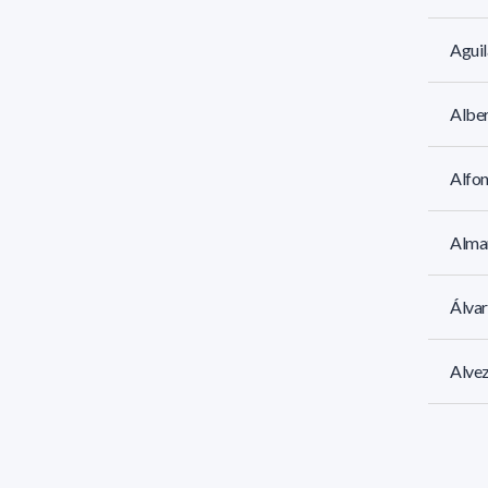
Aguil
Albe
Alfo
Alman
Álvar
Alvez
Amor