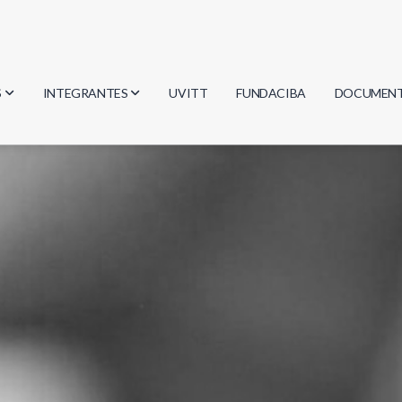
S
INTEGRANTES
UVITT
FUNDACIBA
DOCUMEN
gía
Investigadores
Actas
Estudiantes
Reglament
encias
Egresados
Document
mática
mática
ica