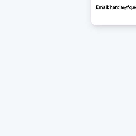
Email:
harcia@fq.e
Direcc
Razón