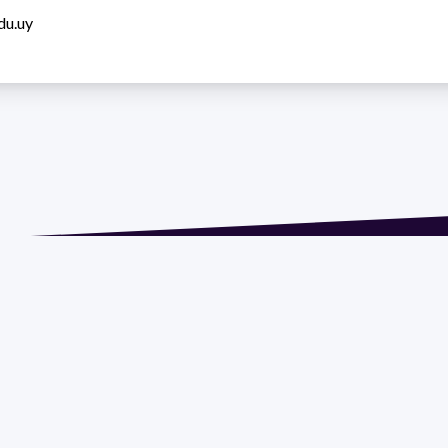
du.uy
ión: Isidoro de María 1614 piso 6 | Tel.: 2924 1925 interno 1612
 Social: PROGRAMA DE DESARROLLO DE LAS CIENCIAS BASI