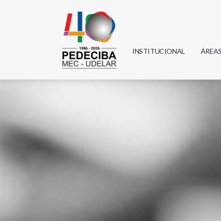
INSTITUCIONAL
ÁREA
Biolo
Física
Geoci
Infor
Mate
Quím