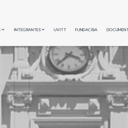
S
INTEGRANTES
UVITT
FUNDACIBA
DOCUMEN
gía
Investigadores
Actas
Estudiantes
Reglament
encias
Egresados
Document
mática
mática
ica