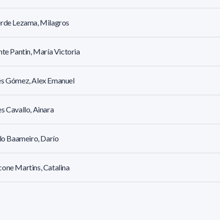
erde Lezama, Milagros
nte Pantin, María Victoria
és Gómez, Alex Emanuel
s Cavallo, Ainara
llo Baameiro, Darío
one Martins, Catalina
é Labandera, Florencia