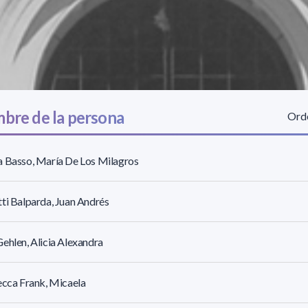
bre de la persona
Orde
 Basso, María De Los Milagros
ti Balparda, Juan Andrés
ehlen, Alicia Alexandra
ecca Frank, Micaela