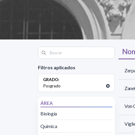
Nom
Filtros aplicados
Zerpa
GRADO:
Posgrado
Zanet
ÁREA
Von G
Biología
Vigli
Química