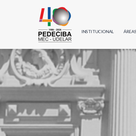
INSTITUCIONAL
ÁREA
Biolo
Física
Geoci
Infor
Mate
Quím