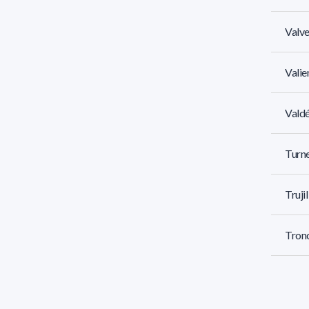
Valv
Valie
Vald
Turne
Truji
Tronc
Tourn