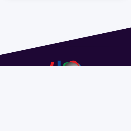
Dirección: Isidoro de María 1614 piso 6 | Tel.: 2924 1925
interno 1612 | pedeciba@pedeciba.edu.uy
Razón Social: PROGRAMA DE DESARROLLO DE LAS
CIENCIAS BASICAS PEDECIBA