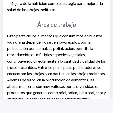
- Mejora de la nutrición como estrategia para mejorar la
salud de las abejas melíferas
Área de trabajo
Gran parte de los alimentos que consumimos en nuestra
vida diaria dependen, o se ven favorecidos, por la
polinización por animal. La polinización, permite la
reproducción de múltiples especies vegetales,
contribuyendo directamente a la cantidad y calidad de los
frutos obtenidos. Entre los principales polinizadores se
encuentran las abejas, y en particular, las abejas melíferas.
Además de su rol en la producción de alimentos, las
abejas melíferas son muy valiosas por la diversidad de
productos que generan, como miel, polen, jalea real, cera y
apitoxina. La actividad apícola ha adquirido gran
relevancia en el sector agro-exportador de Uruguay,
contando actualmente con 3000 apicultores y 640.000