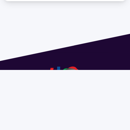
Dirección: Isidoro de María 1614 piso 6 | Tel.: 2924 1925
interno 1612 | pedeciba@pedeciba.edu.uy
Razón Social: PROGRAMA DE DESARROLLO DE LAS
CIENCIAS BASICAS PEDECIBA