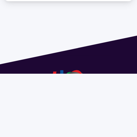
Dirección: Isidoro de María 1614 piso 6 | Tel.: 2924 1925
interno 1612 | pedeciba@pedeciba.edu.uy
Razón Social: PROGRAMA DE DESARROLLO DE LAS
CIENCIAS BASICAS PEDECIBA