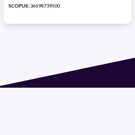
SCOPUS:
36698739500
Dirección: Isidoro de María 1614 piso 6 | Tel.: 2924 1925
interno 1612 | pedeciba@pedeciba.edu.uy