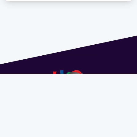
Dirección: Isidoro de María 1614 piso 6 | Tel.: 2924 1925
interno 1612 | pedeciba@pedeciba.edu.uy
Razón Social: PROGRAMA DE DESARROLLO DE LAS
CIENCIAS BASICAS PEDECIBA