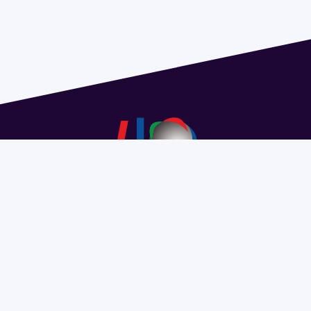
Dirección: Isidoro de María 1614 piso 6 | Tel.: 2924 1925
interno 1612 | pedeciba@pedeciba.edu.uy
Razón Social: PROGRAMA DE DESARROLLO DE LAS
CIENCIAS BASICAS PEDECIBA