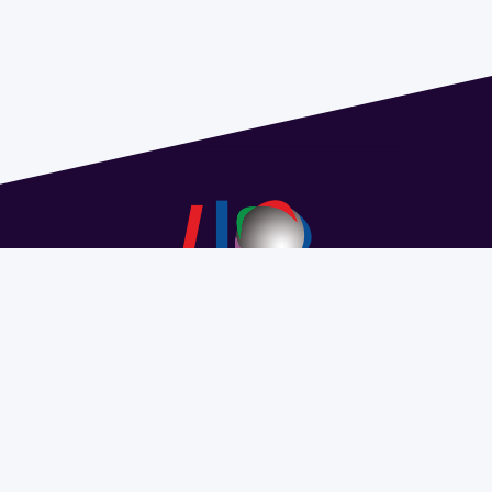
Address 1614 Isidoro de María. Floor 6 - Faculty of
Chemistry | Call (+598) 2924 1925 extension 1612 |
pedeciba@pedeciba.edu.uy
Razón Social: PROGRAMA DE DESARROLLO DE LAS
CIENCIAS BASICAS PEDECIBA