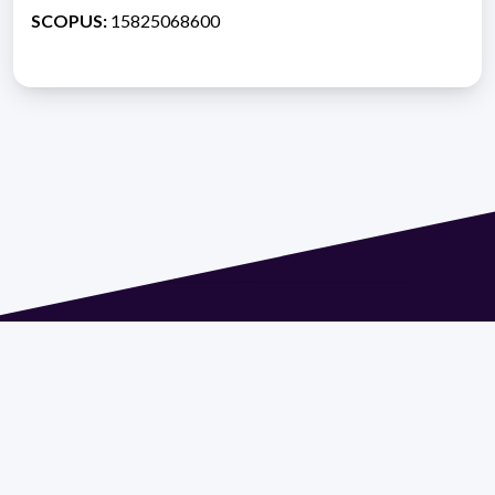
SCOPUS:
15825068600
Dirección: Isidoro de María 1614 piso 6 | Tel.: 2924 1925
interno 1612 | pedeciba@pedeciba.edu.uy