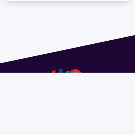
Dirección: Isidoro de María 1614 piso 6 | Tel.: 2924 1925
interno 1612 | pedeciba@pedeciba.edu.uy
Razón Social: PROGRAMA DE DESARROLLO DE LAS
CIENCIAS BASICAS PEDECIBA