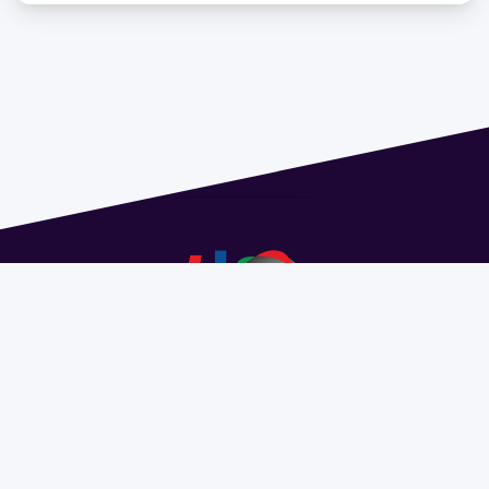
Dirección: Isidoro de María 1614 piso 6 | Tel.: 2924 1925
interno 1612 | pedeciba@pedeciba.edu.uy
Razón Social: PROGRAMA DE DESARROLLO DE LAS
CIENCIAS BASICAS PEDECIBA