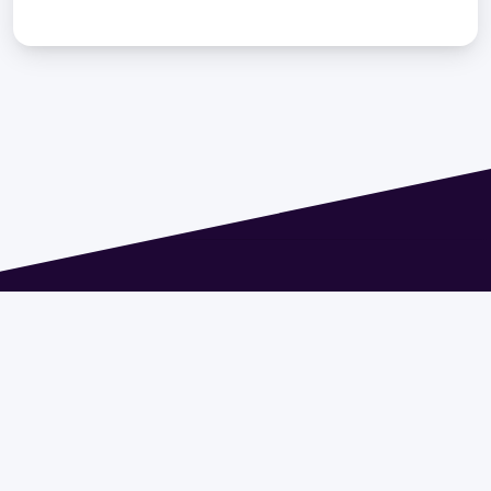
Dirección: Isidoro de María 1614 piso 6 | Tel.: 2924 1925
interno 1612 | pedeciba@pedeciba.edu.uy
Razón Social: PROGRAMA DE DESARROLLO DE LAS