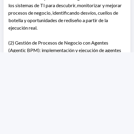
los sistemas de TI para descubrir, monitorizar y mejorar
procesos de negocio, identificando desvíos, cuellos de
botella y oportunidades de rediseño a partir de la
ejecución real.
(2) Gestión de Procesos de Negocio con Agentes
(Agentic BPM): implementación y ejecución de agentes
de software autónomos basados en IA para apoyar las
actividades de BPM, habilitando la coordinación
adaptativa, el soporte inteligente a la toma de decisiones
y la automatización avanzada en ecosistemas de
procesos complejos y colaborativos.