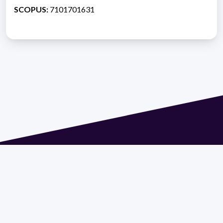
SCOPUS:
7101701631
Dirección: Isidoro de María 1614 piso 6 | Tel.: 2924 1925
interno 1612 | pedeciba@pedeciba.edu.uy