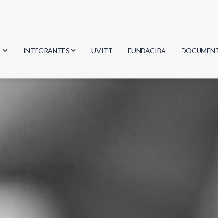
S
INTEGRANTES
UVITT
FUNDACIBA
DOCUMEN
gía
Investigadores
Actas
Estudiantes
Reglament
encias
Egresados
Document
mática
mática
ica