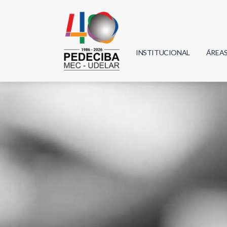
INSTITUCIONAL
ÁREA
Biolo
Física
Geoci
Infor
Mate
Quím