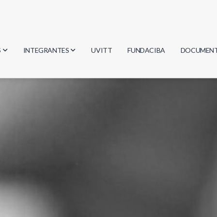
S
INTEGRANTES
UVITT
FUNDACIBA
DOCUMEN
gía
Investigadores
Actas
Estudiantes
Reglament
encias
Egresados
Document
mática
mática
ica