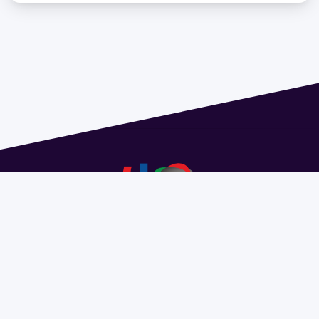
Dirección: Isidoro de María 1614 piso 6 | Tel.: 2924 1925
interno 1612 | pedeciba@pedeciba.edu.uy
Razón Social: PROGRAMA DE DESARROLLO DE LAS
CIENCIAS BASICAS PEDECIBA