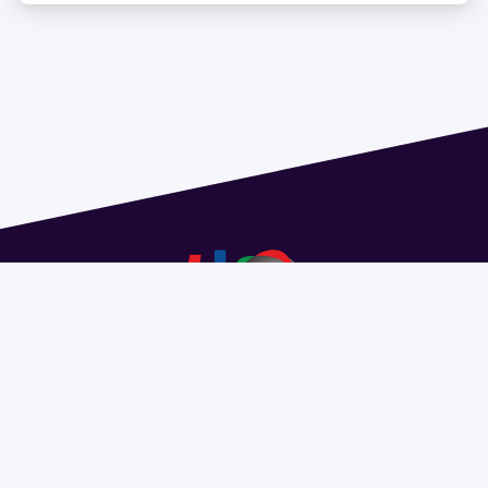
Dirección: Isidoro de María 1614 piso 6 | Tel.: 2924 1925
interno 1612 | pedeciba@pedeciba.edu.uy
Razón Social: PROGRAMA DE DESARROLLO DE LAS
CIENCIAS BASICAS PEDECIBA