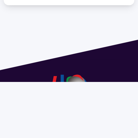
Address 1614 Isidoro de María. Floor 6 - Faculty of
Chemistry | Call (+598) 2924 1925 extension 1612 |
pedeciba@pedeciba.edu.uy
Razón Social: PROGRAMA DE DESARROLLO DE LAS