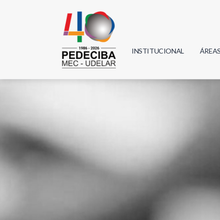
INSTITUCIONAL
ÁREA
Biolo
Física
Geoci
Infor
Mate
Quím