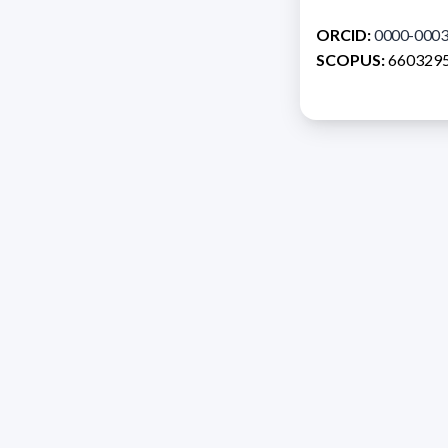
ORCID:
0000-0003
SCOPUS:
660329
Direcc
Razón