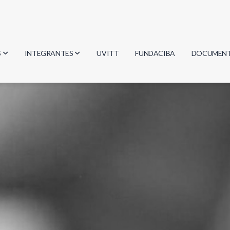
S
INTEGRANTES
UVITT
FUNDACIBA
DOCUMEN
gía
Investigadores
Actas
Estudiantes
Reglament
encias
Egresados
Document
mática
mática
ica