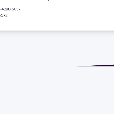
-4280-5037
5172
ión: Isidoro de María 1614 piso 6 | Tel.: 2924 1925 interno 1612
 Social: PROGRAMA DE DESARROLLO DE LAS CIENCIAS BASI