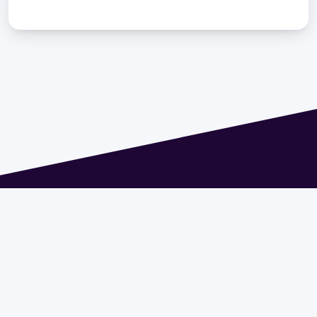
Dirección: Isidoro de María 1614 piso 6 | Tel.: 2924 1925
interno 1612 | pedeciba@pedeciba.edu.uy
Razón Social: PROGRAMA DE DESARROLLO DE LAS