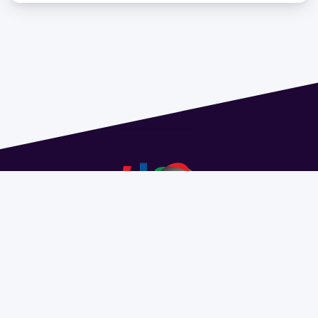
Dirección: Isidoro de María 1614 piso 6 | Tel.: 2924 1925
interno 1612 | pedeciba@pedeciba.edu.uy
Razón Social: PROGRAMA DE DESARROLLO DE LAS
CIENCIAS BASICAS PEDECIBA