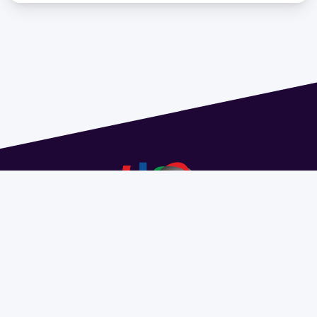
Dirección: Isidoro de María 1614 piso 6 | Tel.: 2924 1925
interno 1612 | pedeciba@pedeciba.edu.uy
Razón Social: PROGRAMA DE DESARROLLO DE LAS
CIENCIAS BASICAS PEDECIBA