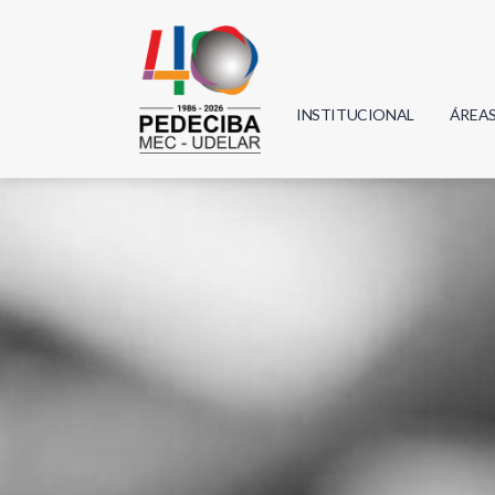
INSTITUCIONAL
ÁREA
Biolo
Física
Geoci
Infor
Mate
Quím