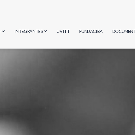
S
INTEGRANTES
UVITT
FUNDACIBA
DOCUMEN
gía
Investigadores
Actas
Estudiantes
Reglament
encias
Egresados
Document
mática
mática
ica