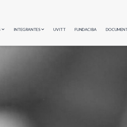
S
INTEGRANTES
UVITT
FUNDACIBA
DOCUMEN
gía
Investigadores
Actas
Estudiantes
Reglament
encias
Egresados
Document
mática
mática
ica