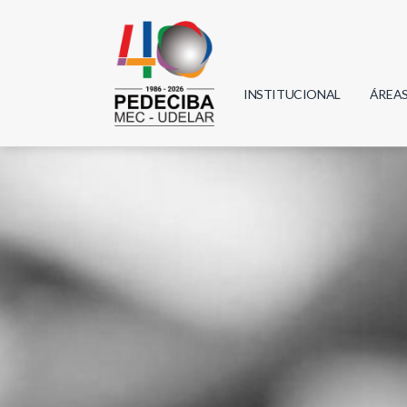
INSTITUCIONAL
ÁREA
Biolo
Física
Geoci
Infor
Mate
Quím