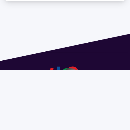
Dirección: Isidoro de María 1614 piso 6 | Tel.: 2924 1925
interno 1612 | pedeciba@pedeciba.edu.uy
Razón Social: PROGRAMA DE DESARROLLO DE LAS
CIENCIAS BASICAS PEDECIBA