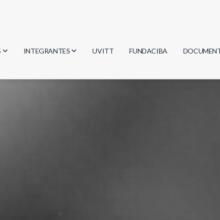
S
INTEGRANTES
UVITT
FUNDACIBA
DOCUMEN
gía
Investigadores
Actas
Estudiantes
Reglament
encias
Egresados
Document
mática
mática
ica