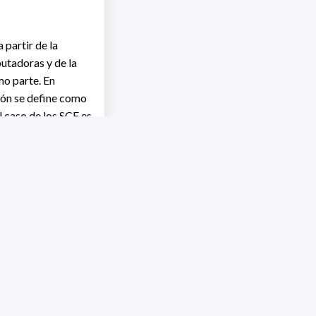
 partir de la
utadoras y de la
mo parte. En
ción se define como
l caso de los SCF es
a que modelan
ida). En este
ántica y la
ventos discretos.
ón para robots
medio de una red
eracción de los