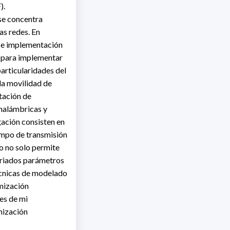
).
 se concentra
as redes. En
ño e implementación
s para implementar
particularidades del
la movilidad de
ntación de
inalámbricas y
gación consisten en
empo de transmisión
mo no solo permite
variados parámetros
técnicas de modelado
imización
tes de mi
mización