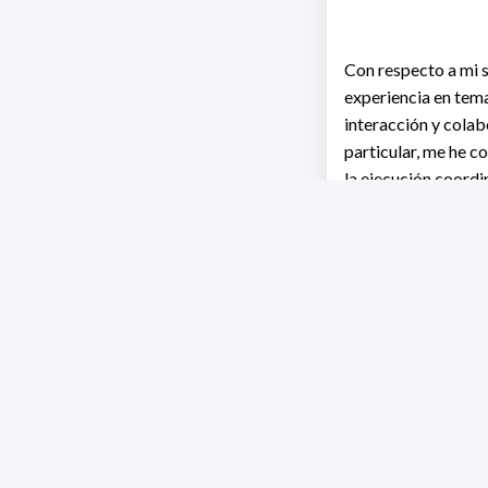
Con respecto a mi s
experiencia en tema
interacción y cola
particular, me he c
la ejecución coordi
común que estos mo
(formalismo) así co
contexto, los princ
composición de mod
Este trabajo ha res
móviles cooperativ
inalámbrica. La he
robots con el medio 