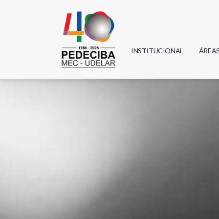
INSTITUCIONAL
ÁREA
Biolo
Física
Geoci
Infor
Mate
Quím