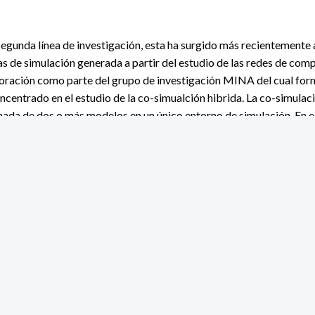
egunda línea de investigación, esta ha surgido más recientemente a
s de simulación generada a partir del estudio de las redes de comp
boración como parte del grupo de investigación MINA del cual for
oncentrado en el estudio de la co-simualción hibrida. La co-simula
nada de dos o más modelos en un único entorno de simulación. En e
delos que se co-simulan difieran en su representación del sistem
mo también en sus características de ejecución (co-simulación híbr
ipales desafíos en los que estoy investigando son la adaptación sem
elos y la sincronización entre modelos de tiempo continuo y de e
ultado en el diseño y desarrollo de una herramienta de co-simulaci
os que permite simular una flota de robots que se comunican por 
rramienta permite modelar fielmente tanto el comportamiento e int
físico, así como las características de la red.