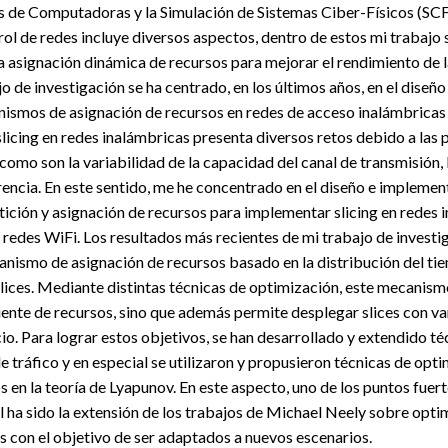
de Computadoras y la Simulación de Sistemas Ciber-Físicos (SCF
trol de redes incluye diversos aspectos, dentro de estos mi trabajo
a asignación dinámica de recursos para mejorar el rendimiento de l
ajo de investigación se ha centrado, en los últimos años, en el dise
anismos de asignación de recursos en redes de acceso inalámbrica
 slicing en redes inalámbricas presenta diversos retos debido a las 
omo son la variabilidad de la capacidad del canal de transmisión, 
ferencia. En este sentido, me he concentrado en el diseño e impleme
ción y asignación de recursos para implementar slicing en redes 
redes WiFi. Los resultados más recientes de mi trabajo de investi
anismo de asignación de recursos basado en la distribución del ti
 slices. Mediante distintas técnicas de optimización, este mecanis
iente de recursos, sino que además permite desplegar slices con 
cio. Para lograr estos objetivos, se han desarrollado y extendido 
de tráfico y en especial se utilizaron y propusieron técnicas de opt
 en la teoría de Lyapunov. En este aspecto, uno de los puntos fuer
l ha sido la extensión de los trabajos de Michael Neely sobre opti
s con el objetivo de ser adaptados a nuevos escenarios.