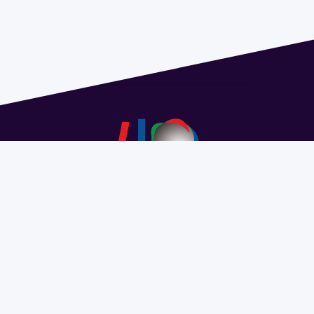
Dirección: Isidoro de María 1614 piso 6 | Tel.: 2924 1925
interno 1612 | pedeciba@pedeciba.edu.uy
Razón Social: PROGRAMA DE DESARROLLO DE LAS
CIENCIAS BASICAS PEDECIBA