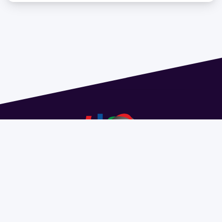
Dirección: Isidoro de María 1614 piso 6 | Tel.: 2924 1925
interno 1612 | pedeciba@pedeciba.edu.uy
Razón Social: PROGRAMA DE DESARROLLO DE LAS
CIENCIAS BASICAS PEDECIBA