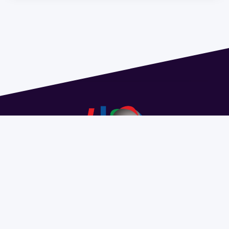
Dirección: Isidoro de María 1614 piso 6 | Tel.: 2924 1925
interno 1612 | pedeciba@pedeciba.edu.uy
Razón Social: PROGRAMA DE DESARROLLO DE LAS
CIENCIAS BASICAS PEDECIBA