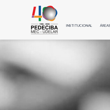
INSTITUCIONAL
ÁREA
Biolo
Física
Geoci
Infor
Mate
Quím