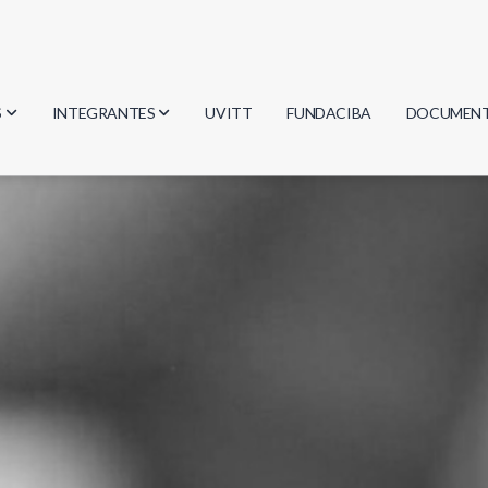
S
INTEGRANTES
UVITT
FUNDACIBA
DOCUMEN
gía
Investigadores
Actas
Estudiantes
Reglament
encias
Egresados
Document
mática
mática
ica