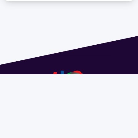
Dirección: Isidoro de María 1614 piso 6 | Tel.: 2924 1925
interno 1612 | pedeciba@pedeciba.edu.uy
Razón Social: PROGRAMA DE DESARROLLO DE LAS
CIENCIAS BASICAS PEDECIBA