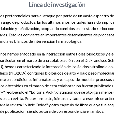
Línea de investigación
cos preferenciales para el ataque por parte de un vasto espectro d
 rango de productos. En los últimos años los tioles han sido implic
lación y señalización, acoplando cambios en el estado redox co
ares. Esto los convierte en importantes determinantes de procesos
tenciales blancos de intervención farmacológica.
 nos hemos enfocado en la interacción entre tioles biológicos y ele
articular, en el marco de una colaboración con el Dr. Francisco Sc
), hemos caracterizado la interacción de los ácidos nitrolinoleic
eico (NO2OA) con tioles biológicos de alto y bajo peso molecula
e en condiciones inflamatorias y es capaz de modular procesos d
ados obtenidos en el marco de esta colaboración fueron publicados 
y" recibiendo el "Editor´s Pick", distinción que se otorga a menos 
 en la revista. Posteriormente, fuimos invitados a escribir un artíc
ara la revista "Nitric Oxide" y otro capítulo de libro que ya fue ac
 de publicación, siendo autora de correspondencia en ambos.