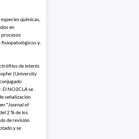
e especies químicas,
ados en
n procesos
 fisiopatológicos y,
ctrófilos de interés
hopfer (University
o conjugado
r. El NO2CLA se
e señalización
en "Journal of
del 2 % de los
ulo de revisión
eptado y se