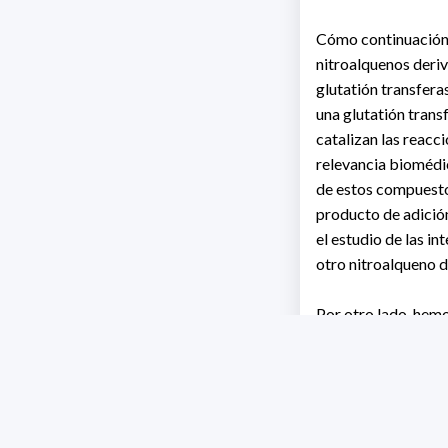
Cómo continuación d
nitroalquenos deri
glutatión transfera
una glutatión trans
catalizan las reac
relevancia biomédic
de estos compuesto
producto de adición
el estudio de las i
otro nitroalqueno d
Por otro lado, he
tiorredoxina glutat
selenocisteína. Est
grasos con selenoci
redox dependientes 
blanco relevante p