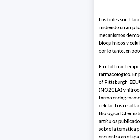
Los tioles son blan
rindiendo un amplio
mecanismos de modu
bioquímicos y celul
por lo tanto, en po
En el último tiempo
farmacológico. En p
of Pittsburgh, EEUU
(NO2CLA) y nitrool
forma endógenament
celular. Los result
Biological Chemistr
artículos publicados
sobre la temática p
encuentra en etapa