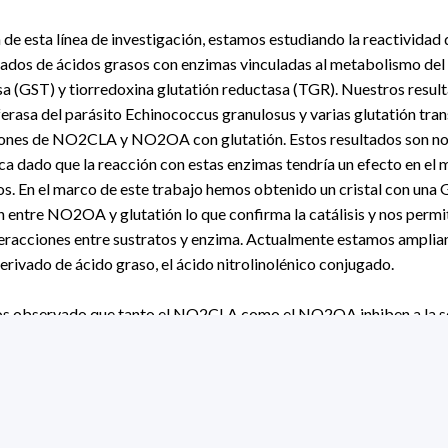
e esta línea de investigación, estamos estudiando la reactividad 
vados de ácidos grasos con enzimas vinculadas al metabolismo del
sa (GST) y tiorredoxina glutatión reductasa (TGR). Nuestros resu
ferasa del parásito Echinococcus granulosus y varias glutatión tr
ciones de NO2CLA y NO2OA con glutatión. Estos resultados son n
a dado que la reacción con estas enzimas tendría un efecto en el 
s. En el marco de este trabajo hemos obtenido un cristal con una
 entre NO2OA y glutatión lo que confirma la catálisis y nos permi
nteracciones entre sustratos y enzima. Actualmente estamos amplian
erivado de ácido graso, el ácido nitrolinolénico conjugado.
mos observado que tanto el NO2CLA como el NO2OA inhiben a la 
ión reductasa de E. granulosus y que dicha inhibición depende de la
e es el primer reporte respecto a la reacción de nitroalquenos deri
steína. Además, este parásito carece de redundancia en el reciclaj
de tioles presentando únicamente a este enzima, lo que convierte 
ara drogas.