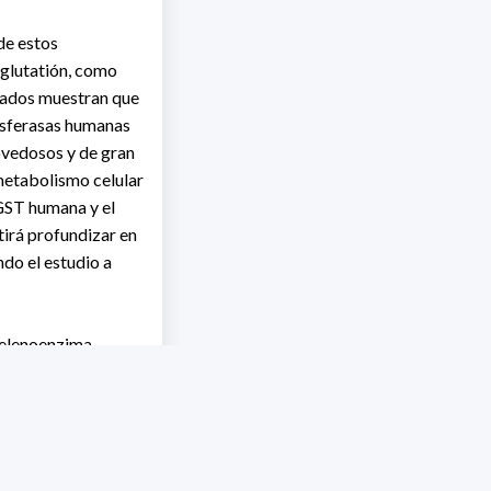
de estos
 glutatión, como
ltados muestran que
ansferasas humanas
ovedosos y de gran
metabolismo celular
 GST humana y el
tirá profundizar en
do el estudio a
selenoenzima
 presencia de la
vados de ácidos
e de los sistemas
a la TGR en un