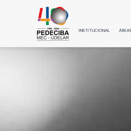
INSTITUCIONAL
ÁREA
Biolo
Física
Geoci
Infor
Mate
Quím