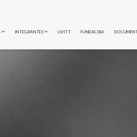
S
INTEGRANTES
UVITT
FUNDACIBA
DOCUMEN
gía
Investigadores
Actas
Estudiantes
Reglament
encias
Egresados
Document
mática
mática
ica