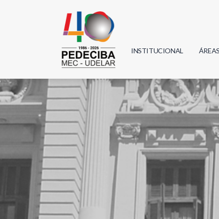
INSTITUCIONAL
ÁREA
Biolo
Física
Geoci
Infor
Mate
Quím