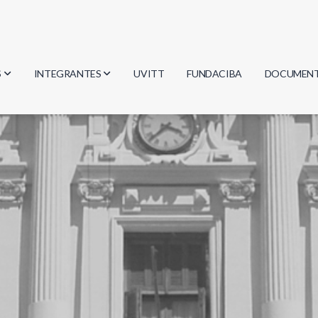
S
INTEGRANTES
UVITT
FUNDACIBA
DOCUMEN
gía
Investigadores
Actas
Estudiantes
Reglament
encias
Egresados
Document
mática
mática
ica