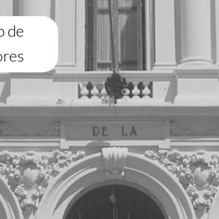
o de
ores