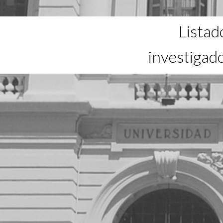
Listad
investigad