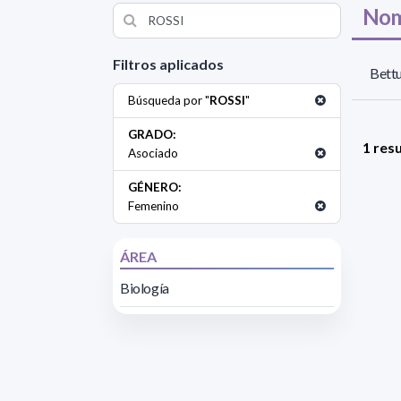
Nom
Filtros aplicados
Bettu
Búsqueda por "
ROSSI
"
GRADO:
1 res
Asociado
GÉNERO:
Femenino
ÁREA
Biología