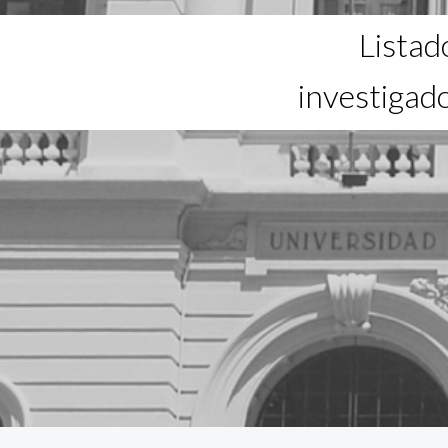
Listad
investigad