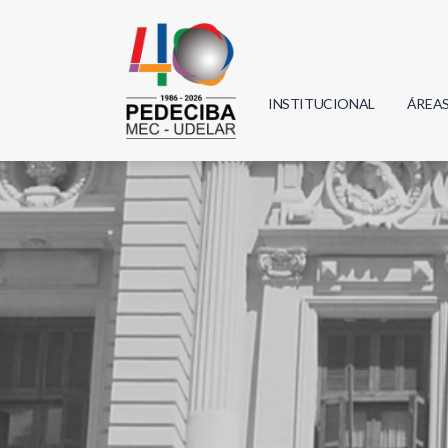
INSTITUCIONAL
ÁREA
Biolo
Física
Geoci
Infor
Mate
Quím