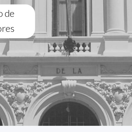
o de
ores