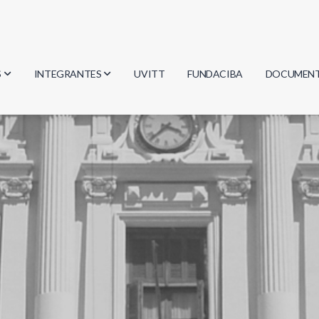
S
INTEGRANTES
UVITT
FUNDACIBA
DOCUMEN
gía
Investigadores
Actas
Estudiantes
Reglament
encias
Egresados
Document
mática
mática
ica