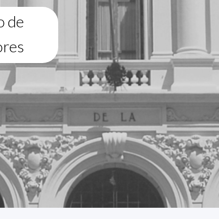
o de
ores