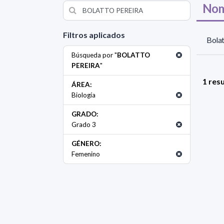
Nom
Filtros aplicados
Bolat
Búsqueda por "
BOLATTO
PEREIRA
"
1 res
ÁREA:
Biología
GRADO:
Grado 3
GÉNERO:
Femenino