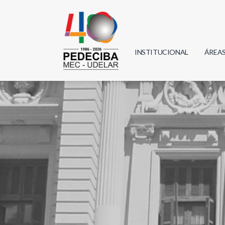
INSTITUCIONAL
ÁREA
Biolo
Física
Geoci
Infor
Mate
Quím