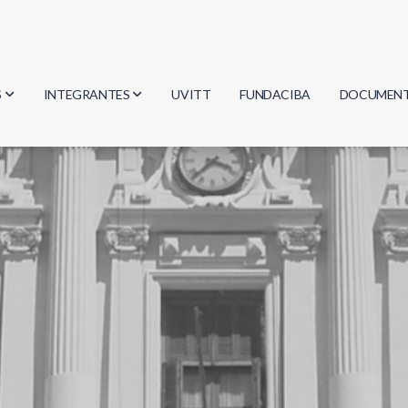
S
INTEGRANTES
UVITT
FUNDACIBA
DOCUMEN
gía
Investigadores
Actas
Estudiantes
Reglament
encias
Egresados
Document
mática
mática
ica