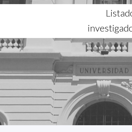
Listad
investigad