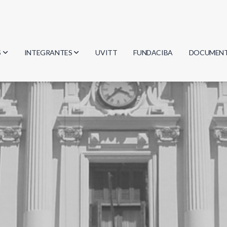
S
INTEGRANTES
UVITT
FUNDACIBA
DOCUMEN
gía
Investigadores
Actas
Estudiantes
Reglament
encias
Egresados
Document
mática
mática
ica