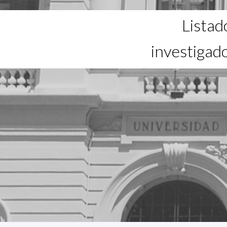
Listad
investigad