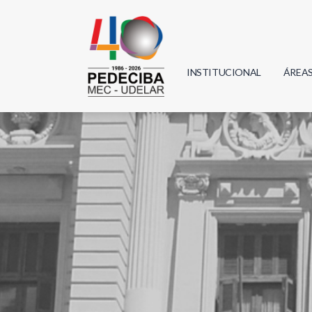
INSTITUCIONAL
ÁREA
Biolo
Física
Geoci
Infor
Mate
Quím