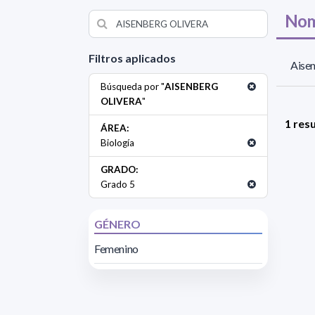
Nom
Filtros aplicados
Aisen
Búsqueda por "
AISENBERG
OLIVERA
"
1 res
ÁREA:
Biología
GRADO:
Grado 5
GÉNERO
Femenino