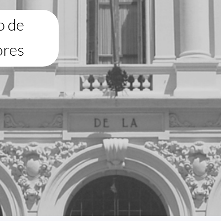
o de
ores