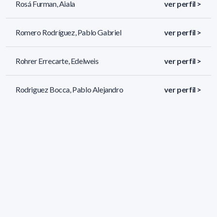
Rosá Furman, Aiala
ver perfil >
Romero Rodríguez, Pablo Gabriel
ver perfil >
Rohrer Errecarte, Edelweis
ver perfil >
Rodriguez Bocca, Pablo Alejandro
ver perfil >
82 resultados (página 1/4)
<
«
1
2
3
4
»
>
Filtros aplicados