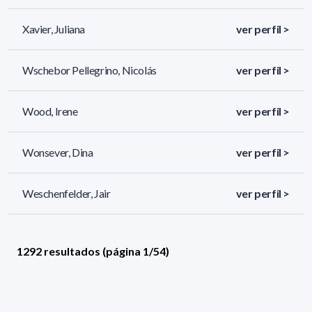
Xavier, Juliana
ver perfil >
Wschebor Pellegrino, Nicolás
ver perfil >
Wood, Irene
ver perfil >
Wonsever, Dina
ver perfil >
Weschenfelder, Jair
ver perfil >
1292 resultados (página 1/54)
<
«
1
2
3
4
5
»
>