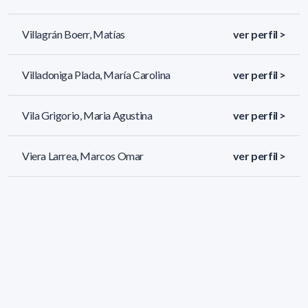
Villagrán Boerr, Matías
ver perfil >
Villadoniga Plada, María Carolina
ver perfil >
Vila Grigorio, Maria Agustina
ver perfil >
Viera Larrea, Marcos Omar
ver perfil >
710 resultados (página 1/30)
<
«
1
2
3
4
5
»
>