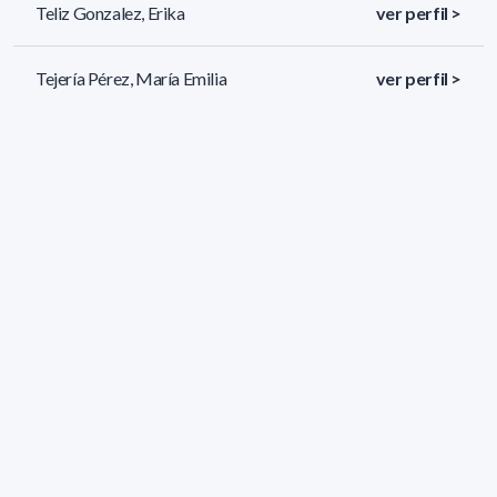
Teliz Gonzalez, Erika
ver perfil >
Tejería Pérez, María Emilia
ver perfil >
Suárez Veirano, Gonzalo
ver perfil >
186 resultados (página 1/8)
<
«
1
2
3
4
5
»
>
Filtros aplicados
ÁREA:
Química