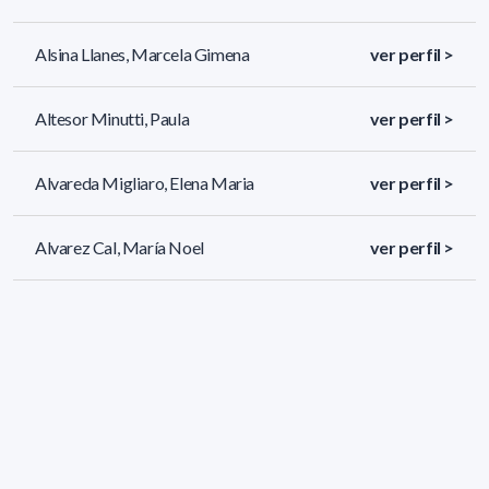
Alsina Llanes, Marcela Gimena
ver perfil >
Altesor Minutti, Paula
ver perfil >
Alvareda Migliaro, Elena Maria
ver perfil >
Alvarez Cal, María Noel
ver perfil >
711 resultados (página 1/30)
<
«
1
2
3
4
5
»
>