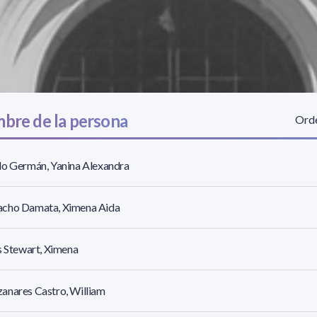
bre de la persona
Orde
lo Germán, Yanina Alexandra
cho Damata, Ximena Aida
s Stewart, Ximena
anares Castro, William