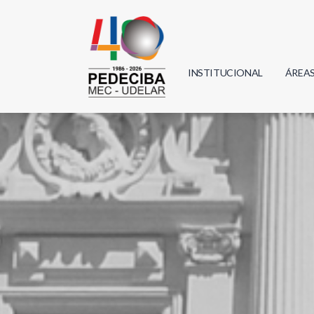
INSTITUCIONAL
ÁREA
Biolo
Física
Geoci
Infor
Mate
Quím