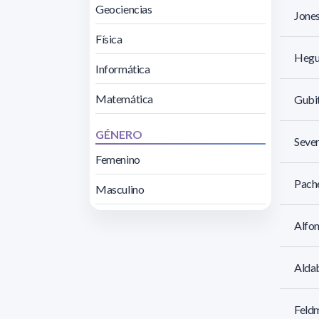
Geociencias
Jones
Física
Hegua
Informática
Matemática
Gubit
GÉNERO
Sever
Femenino
Pache
Masculino
Alfon
Aldab
Feldm