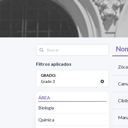
Nom
Filtros aplicados
Zóca
GRADO:
Grado 3
Cama
ÁREA
Cibil
Biología
Manz
Química