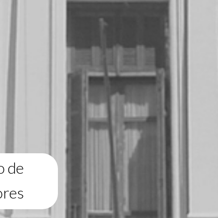
o de
ores