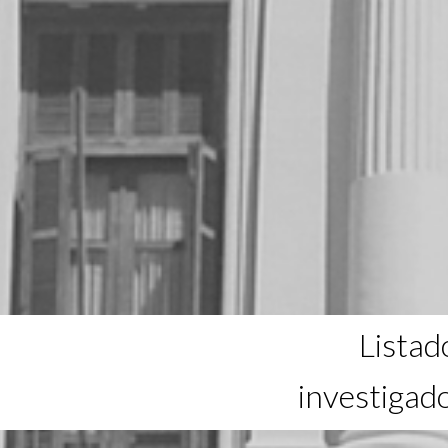
Listad
investigad