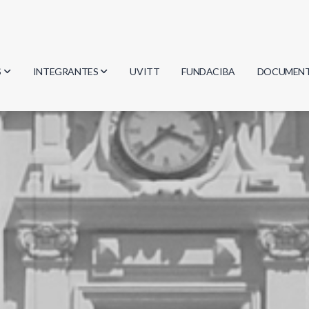
S
INTEGRANTES
UVITT
FUNDACIBA
DOCUMEN
gía
Investigadores
Actas
Estudiantes
Reglament
encias
Egresados
Document
mática
mática
ica