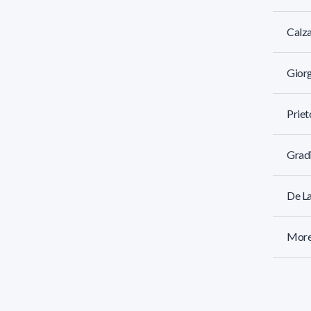
Calza
Giorg
Priet
Gradi
De La
Morei
Calvo