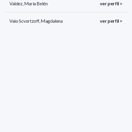
Valdez, María Belén
ver perfil >
Vaio Scvortzoff, Magdalena
ver perfil >
Urbanavicius, Jessika Carolina
ver perfil >
416 resultados (página 1/18)
<
«
1
2
3
4
5
»
>
Filtros aplicados
ÁREA:
Biología